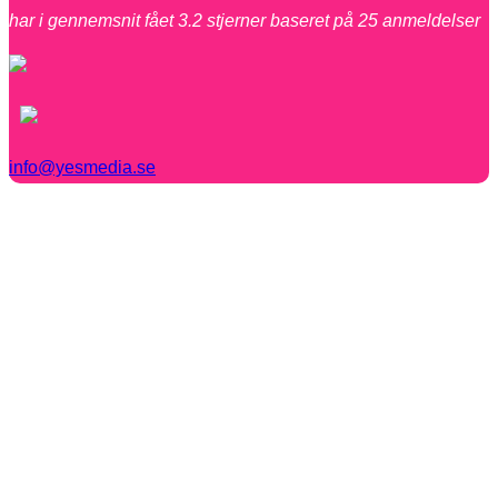
har i gennemsnit fået
3.2
stjerner baseret på
25
anmeldelser
info@yesmedia.se