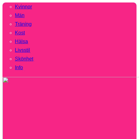
Kvinnor
Män
Träning
Kost
Hälsa
Livsstil
Skönhet
Info